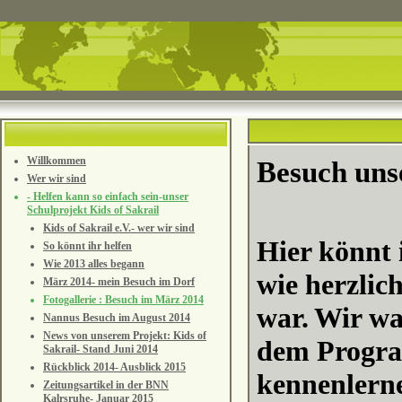
Willkommen
Besuch uns
Wer wir sind
- Helfen kann so einfach sein-unser
Schulprojekt Kids of Sakrail
Kids of Sakrail e.V.- wer wir sind
Hier könnt 
So könnt ihr helfen
Wie 2013 alles begann
wie herzlic
März 2014- mein Besuch im Dorf
Fotogallerie : Besuch im März 2014
war.
Wir wa
Nannus Besuch im August 2014
News von unserem Projekt: Kids of
dem Progr
Sakrail- Stand Juni 2014
Rückblick 2014- Ausblick 2015
kennenlerne
Zeitungsartikel in der BNN
Kalrsruhe- Januar 2015