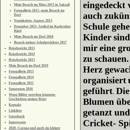
eingedeckt
Mein Besuch im März 2015 in Sakrail
Fotogallerie 2015- mein Besuch im
auch zukünft
Dorf
Neuigkeiten- August 2015
Schule gehe
Dezember 2015- Artikel im Karlsruher
Kind
Kinder sind
Mein Besuch im Dorf 2016
Besuch meines Schulprojektes 2017
mir eine gr
Reisebericht 2013
Reisebericht 2014
zu schauen.
Reisebericht 2015
Mein Besuch im Dorf 2019
Herz gewac
Fotogallerie 2013
organisiert
Fotogallerie 2014
Fotogallerie 2015
geführt
Die
Sonargaon 2016
.
Wenn Bilder sprechen könnten-
Blumen über
Geschichten meiner Reise
Kontakt
getanzt und
Linkliste
Gästebuch
Cricket- Sp
Impressum
2020- Corona und auch ein kleiner