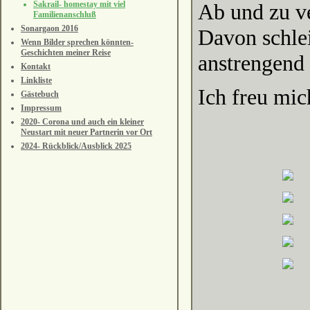
Sakrail- homestay mit viel
Ab und zu ve
Familienanschluß
Sonargaon 2016
Davon schlei
Wenn Bilder sprechen könnten-
Geschichten meiner Reise
anstrengend 
Kontakt
Linkliste
Ich freu mic
Gästebuch
Impressum
2020- Corona und auch ein kleiner
Neustart mit neuer Partnerin vor Ort
2024- Rückblick/Ausblick 2025