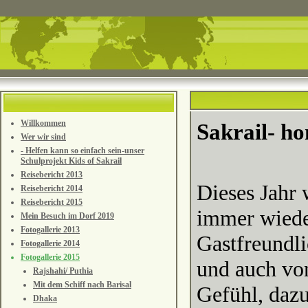
Willkommen
Sakrail- ho
Wer wir sind
- Helfen kann so einfach sein-unser
Schulprojekt Kids of Sakrail
Reisebericht 2013
Dieses Jahr 
Reisebericht 2014
Reisebericht 2015
immer wiede
Mein Besuch im Dorf 2019
Fotogallerie 2013
Gastfreundli
Fotogallerie 2014
Fotogallerie 2015
und auch vo
Rajshahi/ Puthia
Mit dem Schiff nach Barisal
Gefühl, daz
Dhaka