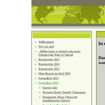
Willkommen
In
Wer wir sind
- Helfen kann so einfach sein-unser
Schulprojekt Kids of Sakrail
Das
Reisebericht 2013
war
Reisebericht 2014
Reisebericht 2015
Mein Besuch im Dorf 2019
Fotogallerie 2013
Fotogallerie 2014
Kaptai- lake
Bostami Shrine Temple/ Chittagong
Rangamati- Bana Vihara,ein
buddhistisches Kloster