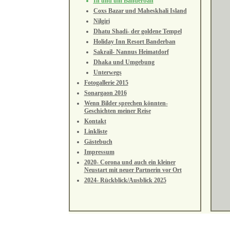
In und um Banderban
Coxs Bazar und Maheskhali Island
Nilgiri
Dhatu Shadi- der goldene Tempel
Holiday Inn Resort Banderban
Sakrail- Nannus Heimatdorf
Dhaka und Umgebung
Unterwegs
Fotogallerie 2015
Sonargaon 2016
Wenn Bilder sprechen könnten-
Geschichten meiner Reise
Kontakt
Linkliste
Gästebuch
Impressum
2020- Corona und auch ein kleiner
Neustart mit neuer Partnerin vor Ort
2024- Rückblick/Ausblick 2025